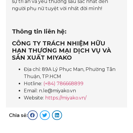
sự tri ân và yêu thương sâu sắc nhất đến
người phụ nữ tuyệt vời nhất đời mình!
Thông tin liên hệ:
CÔNG TY TRÁCH NHIỆM HỮU
HẠN THƯƠNG MẠI DỊCH VỤ VÀ
SẢN XUẤT MIYAKO
Địa chỉ: 89A Lý Phục Man, Phường Tân
Thuận, TP.HCM
Hotline:
(+84) 786668899
Email: n.le@miyako.vn
Website:
https://miyako.vn/
Chia sẻ: