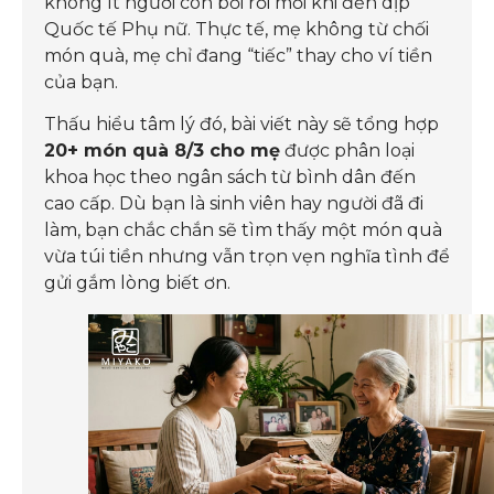
không ít người con bối rối mỗi khi đến dịp
Quốc tế Phụ nữ. Thực tế, mẹ không từ chối
món quà, mẹ chỉ đang “tiếc” thay cho ví tiền
của bạn.
Thấu hiểu tâm lý đó, bài viết này sẽ tổng hợp
20+ món quà 8/3 cho mẹ
được phân loại
khoa học theo ngân sách từ bình dân đến
cao cấp. Dù bạn là sinh viên hay người đã đi
làm, bạn chắc chắn sẽ tìm thấy một món quà
vừa túi tiền nhưng vẫn trọn vẹn nghĩa tình để
gửi gắm lòng biết ơn.