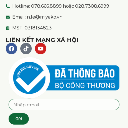
Hotline: 078.666.8899 hoặc 028.7308.6999
Email: n.le@miyako.vn
MST: 0318134823
LIÊN KẾT MẠNG XÃ HỘI
Gửi