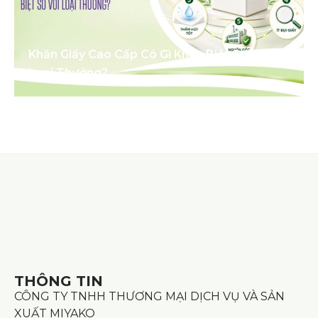
Khăn Giấy Cao Cấp Có Gì Khác Biệt So Với
Loại Thường?
THÔNG TIN
CÔNG TY TNHH THƯƠNG MẠI DỊCH VỤ VÀ SẢN
XUẤT MIYAKO