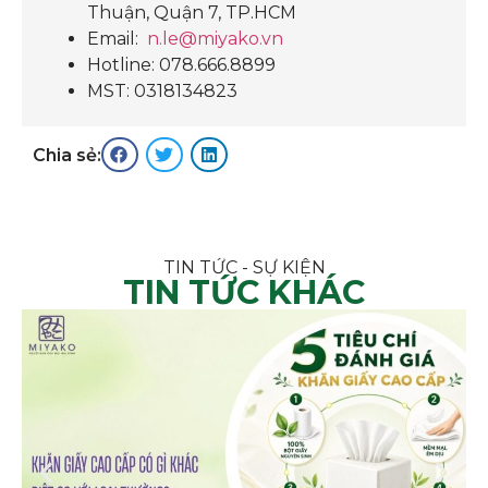
Thuận, Quận 7, TP.HCM
Email:
n.le@miyako.vn
Hotline: 078.666.8899
MST: 0318134823
Chia sẻ:
TIN TỨC - SỰ KIỆN
TIN TỨC KHÁC