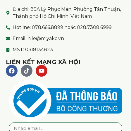
Địa chỉ: 89A Lý Phục Man, Phường Tân Thuận,
Thành phố Hồ Chí Minh, Việt Nam
Hotline: 078.666.8899 hoặc 028.7308.6999
Email: n.le@miyako.vn
MST: 0318134823
LIÊN KẾT MẠNG XÃ HỘI