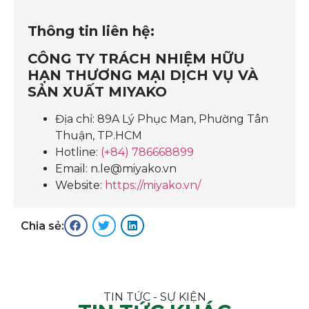
Thông tin liên hệ:
CÔNG TY TRÁCH NHIỆM HỮU
HẠN THƯƠNG MẠI DỊCH VỤ VÀ
SẢN XUẤT MIYAKO
Địa chỉ: 89A Lý Phục Man, Phường Tân
Thuận, TP.HCM
Hotline:
(+84) 786668899
Email: n.le@miyako.vn
Website:
https://miyako.vn/
Chia sẻ:
TIN TỨC - SỰ KIỆN