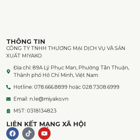
THÔNG TIN
CÔNG TY TNHH THƯƠNG MẠI DỊCH VỤ VÀ SẢN
XUẤT MIYAKO
Địa chỉ: 89A Lý Phục Man, Phường Tân Thuận,
Thành phố Hồ Chí Minh, Việt Nam
Hotline: 078.666.8899 hoặc 028.7308.6999
Email: n.le@miyako.vn
MST: 0318134823
LIÊN KẾT MẠNG XÃ HỘI