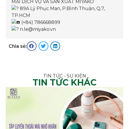
MẠI DỊCH VỤ VÀ SẢN XUẤT MIYAKO
89A Lý Phục Man, P.Bình Thuận, Q.7,
TP.HCM
(+84) 786668899
n.le@miyako.vn
Chia sẻ:
TIN TỨC - SỰ KIỆN
TIN TỨC KHÁC