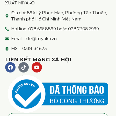
XUẤT MIYAKO
Địa chỉ: 89A Lý Phục Man, Phường Tân Thuận,
Thành phố Hồ Chí Minh, Việt Nam
Hotline: 078.666.8899 hoặc 028.7308.6999
Email: n.le@miyako.vn
MST: 0318134823
LIÊN KẾT MẠNG XÃ HỘI