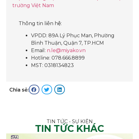
trường Việt Nam
Thông tin liên hệ:
VPDD: 89A Lý Phục Man, Phường
Bình Thuận, Quận 7, TP.HCM
Email:
n.le@miyako.vn
Hotline: 078.666.8899
MST: 0318134823
Chia sẻ:
TIN TỨC - SỰ KIỆN
TIN TỨC KHÁC