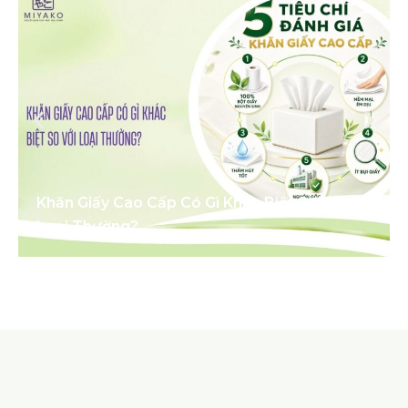
Khăn Giấy Cao Cấp Có Gì Khác Biệt So Với
Loại Thường?