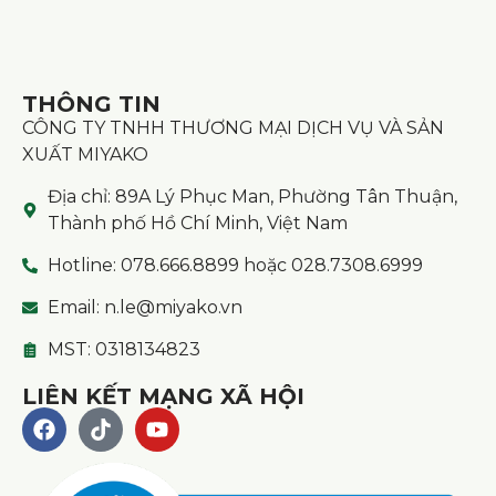
THÔNG TIN
CÔNG TY TNHH THƯƠNG MẠI DỊCH VỤ VÀ SẢN
XUẤT MIYAKO
Địa chỉ: 89A Lý Phục Man, Phường Tân Thuận,
Thành phố Hồ Chí Minh, Việt Nam
Hotline: 078.666.8899 hoặc 028.7308.6999
Email: n.le@miyako.vn
MST: 0318134823
LIÊN KẾT MẠNG XÃ HỘI