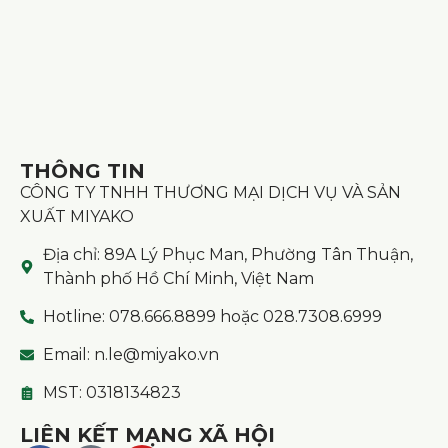
THÔNG TIN
CÔNG TY TNHH THƯƠNG MẠI DỊCH VỤ VÀ SẢN
XUẤT MIYAKO
Địa chỉ: 89A Lý Phục Man, Phường Tân Thuận,
Thành phố Hồ Chí Minh, Việt Nam
Hotline: 078.666.8899 hoặc 028.7308.6999
Email: n.le@miyako.vn
MST: 0318134823
LIÊN KẾT MẠNG XÃ HỘI