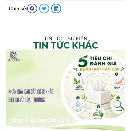
Chia sẻ:
TIN TỨC - SỰ KIỆN
TIN TỨC KHÁC
Khăn Giấy Cao Cấp Có Gì Khác Biệt So Với
Loại Thường?