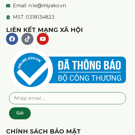
Email: n.le@miyako.vn
MST: 0318134823
LIÊN KẾT MẠNG XÃ HỘI
Gửi
CHÍNH SÁCH BẢO MẬT