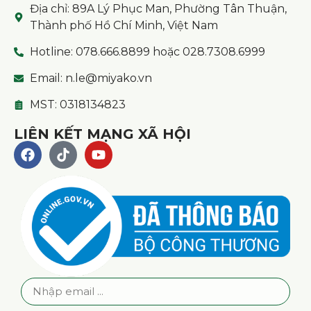
Địa chỉ: 89A Lý Phục Man, Phường Tân Thuận,
Thành phố Hồ Chí Minh, Việt Nam
Hotline: 078.666.8899 hoặc 028.7308.6999
Email: n.le@miyako.vn
MST: 0318134823
LIÊN KẾT MẠNG XÃ HỘI