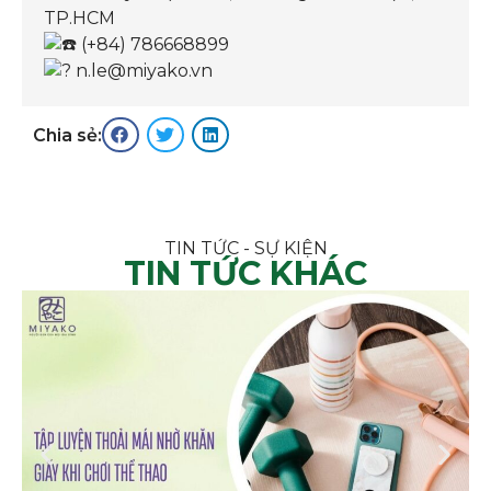
TP.HCM
(+84) 786668899
n.le@miyako.vn
Chia sẻ:
TIN TỨC - SỰ KIỆN
TIN TỨC KHÁC