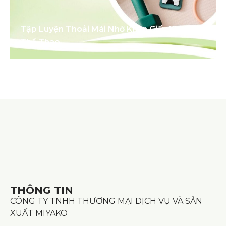
Tập Luyện Thoải Mái Nhờ Khăn Giấy Khi Chơi
Thể Thao
THÔNG TIN
CÔNG TY TNHH THƯƠNG MẠI DỊCH VỤ VÀ SẢN
XUẤT MIYAKO