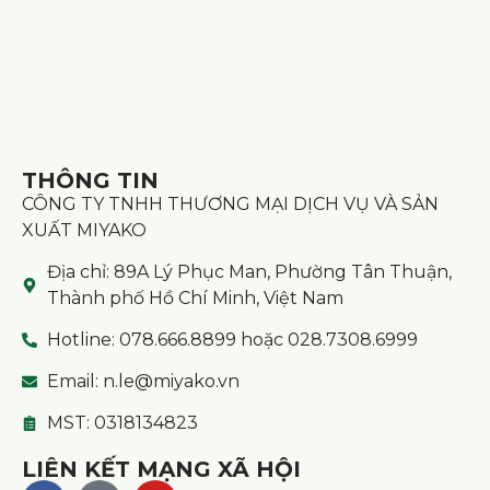
THÔNG TIN
CÔNG TY TNHH THƯƠNG MẠI DỊCH VỤ VÀ SẢN
XUẤT MIYAKO
Địa chỉ: 89A Lý Phục Man, Phường Tân Thuận,
Thành phố Hồ Chí Minh, Việt Nam
Hotline: 078.666.8899 hoặc 028.7308.6999
Email: n.le@miyako.vn
MST: 0318134823
LIÊN KẾT MẠNG XÃ HỘI