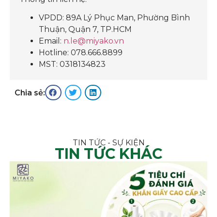
VPDD: 89A Lý Phục Man, Phường Bình
Thuận, Quận 7, TP.HCM
Email:
n.le@miyako.vn
Hotline: 078.666.8899
MST: 0318134823
Chia sẻ:
TIN TỨC - SỰ KIỆN
TIN TỨC KHÁC