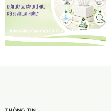
Khăn Giấy Cao Cấp Có Gì Khác Biệt So Với
Loại Thường?
THÔNG TIN