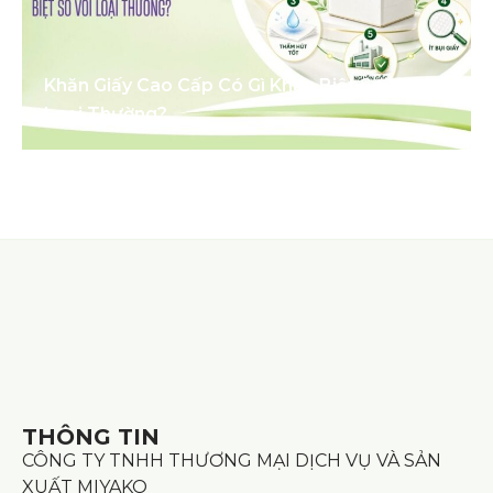
Khăn Giấy Cao Cấp Có Gì Khác Biệt So Với
Loại Thường?
THÔNG TIN
CÔNG TY TNHH THƯƠNG MẠI DỊCH VỤ VÀ SẢN
XUẤT MIYAKO