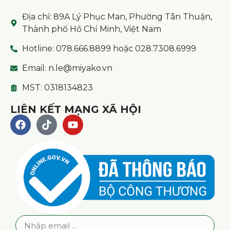
Địa chỉ: 89A Lý Phục Man, Phường Tân Thuận,
Thành phố Hồ Chí Minh, Việt Nam
Hotline: 078.666.8899 hoặc 028.7308.6999
Email: n.le@miyako.vn
MST: 0318134823
LIÊN KẾT MẠNG XÃ HỘI