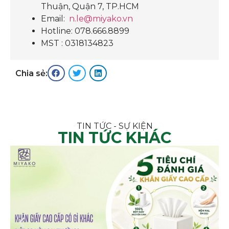
Thuận, Quận 7, TP.HCM
Email:
n.le@miyako.vn
Hotline: 078.666.8899
MST : 0318134823
Chia sẻ:
TIN TỨC - SỰ KIỆN
TIN TỨC KHÁC