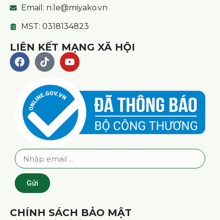
Email: n.le@miyako.vn
MST: 0318134823
LIÊN KẾT MẠNG XÃ HỘI
Gửi
CHÍNH SÁCH BẢO MẬT