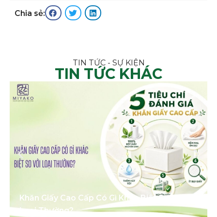
Chia sẻ:
TIN TỨC - SỰ KIỆN
TIN TỨC KHÁC
Khăn Giấy Cao Cấp Có Gì Khác Biệt So Với
Loại Thường?