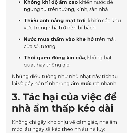
Không khí độ ẩm cao
khiến nước dễ
ngưng tụ trên tường, kính, sàn nhà
Thiếu ánh nắng mặt trời
, khiến các khu
vực trong nhà trở nên bí bách
Nước mưa thấm vào khe hở
trên mái,
cửa sổ, tường
Thói quen đóng kín cửa
, không bật
quạt hay thông gió
Những điều tưởng như nhỏ nhặt này tích tụ
lại và gây nên tình trạng
ẩm mốc
rất nhanh.
3. Tác hại của việc để
nhà ẩm thấp kéo dài
Không chỉ gây khó chịu về cảm giác, nhà ẩm
mốc lâu ngày sẽ kéo theo nhiều hệ lụy: