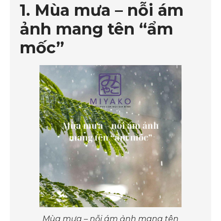
1. Mùa mưa – nỗi ám
ảnh mang tên “ẩm
mốc”
Mùa mưa – nỗi ám ảnh mang tên