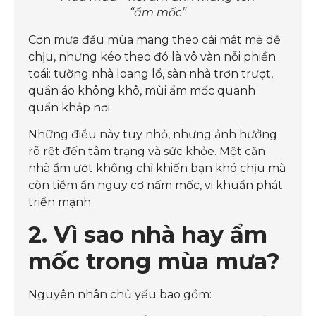
“ẩm mốc”
Cơn mưa đầu mùa mang theo cái mát mẻ dễ
chịu, nhưng kéo theo đó là vô vàn nỗi phiền
toái: tường nhà loang lổ, sàn nhà trơn trượt,
quần áo không khô, mùi ẩm mốc quanh
quẩn khắp nơi.
Những điều này tuy nhỏ, nhưng ảnh hưởng
rõ rệt đến tâm trạng và sức khỏe. Một căn
nhà ẩm ướt không chỉ khiến bạn khó chịu mà
còn tiềm ẩn nguy cơ nấm mốc, vi khuẩn phát
triển mạnh.
2. Vì sao nhà hay ẩm
mốc trong mùa mưa?
Nguyên nhân chủ yếu bao gồm: