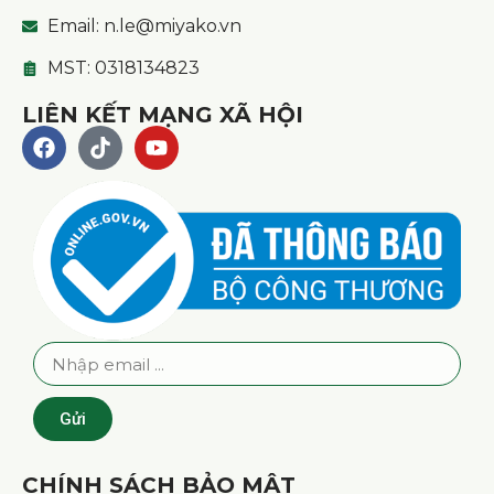
Email: n.le@miyako.vn
MST: 0318134823
LIÊN KẾT MẠNG XÃ HỘI
Gửi
CHÍNH SÁCH BẢO MẬT