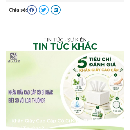
Chia sẻ:
TIN TỨC - SỰ KIỆN
TIN TỨC KHÁC
Khăn Giấy Cao Cấp Có Gì Khác Biệt So Với
Loại Thường?