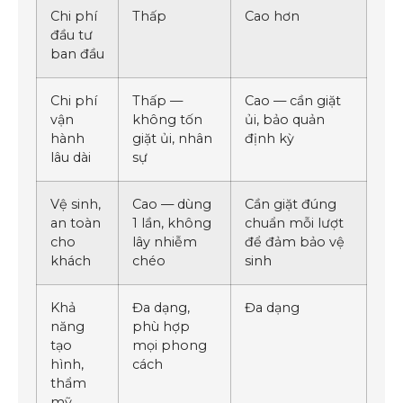
Chi phí
Thấp
Cao hơn
đầu tư
ban đầu
Chi phí
Thấp —
Cao — cần giặt
vận
không tốn
ủi, bảo quản
hành
giặt ủi, nhân
định kỳ
lâu dài
sự
Vệ sinh,
Cao — dùng
Cần giặt đúng
an toàn
1 lần, không
chuẩn mỗi lượt
cho
lây nhiễm
để đảm bảo vệ
khách
chéo
sinh
Khả
Đa dạng,
Đa dạng
năng
phù hợp
tạo
mọi phong
hình,
cách
thẩm
mỹ