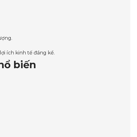
ượng.
i ích kinh tế đáng kể.
hổ biến