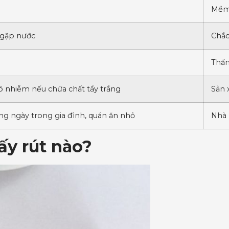
Mềm 
 gặp nước
Chắc
Thấm
ô nhiễm nếu chứa chất tẩy trắng
Sản 
g ngày trong gia đình, quán ăn nhỏ
Nhà 
ấy rút nào?