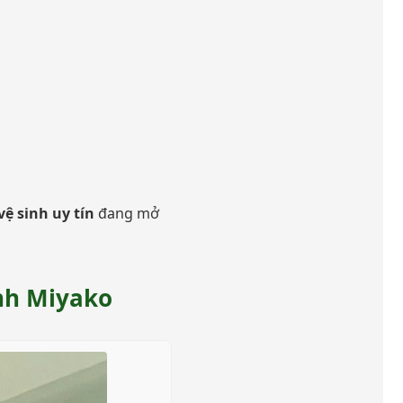
ệ sinh uy tín
đang mở
inh Miyako