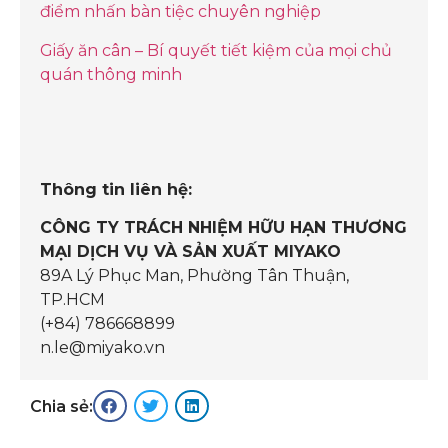
điểm nhấn bàn tiệc chuyên nghiệp
Giấy ăn cân – Bí quyết tiết kiệm của mọi chủ
quán thông minh
Thông tin liên hệ:
CÔNG TY TRÁCH NHIỆM HỮU HẠN THƯƠNG
MẠI DỊCH VỤ VÀ SẢN XUẤT MIYAKO
89A Lý Phục Man, Phường Tân Thuận,
TP.HCM
(+84) 786668899
n.le@miyako.vn
Chia sẻ: