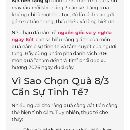
8/3 nên tặng gì
luôn là nỗi trăn trở của cánh
mày râu mỗi khi tháng 3 cận kề. Tặng quà
không chỉ là một thủ tục, đó là cách bạn gửi
gắm sự trân trọng, thấu hiểu và lòng biết ơn.
Nếu bạn đã nắm rõ
nguồn gốc và ý nghĩa
ngày 8/3
, bạn sẽ hiểu rằng giá trị của món
quà nằm ở sự tinh tế và tâm huyết của người
tặng. Hãy cùng khám phá danh sách 20+
món quà “chạm đến trái tim” phái đẹp xu
hướng 2026 ngay dưới đây.
Vì Sao Chọn Quà 8/3
Cần Sự Tinh Tế?
Nhiều người cho rằng quà càng đắt tiền càng
thể hiện tình cảm. Tuy nhiên, thực tế cho
thấy: