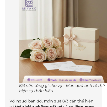
8/3 nên tặng gì cho vợ – Món quà tinh tế thể
hiện sự thấu hiểu
Với người bạn đời, món quà 8/3 cần thể hiện
sự
thấu hiểu những vất vả
và
sự lãng mạn