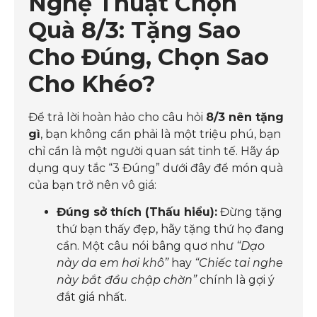
Nghệ Thuật Chọn
Quà 8/3: Tặng Sao
Cho Đúng, Chọn Sao
Cho Khéo?
Để trả lời hoàn hảo cho câu hỏi
8/3 nên tặng
gì
, bạn không cần phải là một triệu phú, bạn
chỉ cần là một người quan sát tinh tế. Hãy áp
dụng quy tắc “3 Đúng” dưới đây để món quà
của bạn trở nên vô giá:
Đúng sở thích (Thấu hiểu):
Đừng tặng
thứ bạn thấy đẹp, hãy tặng thứ họ đang
cần. Một câu nói bâng quơ như
“Dạo
này da em hơi khô”
hay
“Chiếc tai nghe
này bắt đầu chập chờn”
chính là gợi ý
đắt giá nhất.