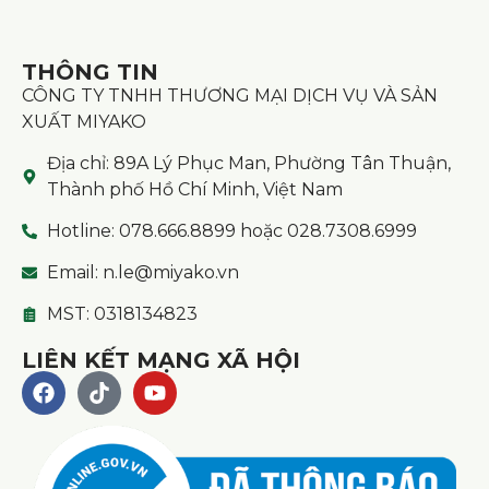
THÔNG TIN
CÔNG TY TNHH THƯƠNG MẠI DỊCH VỤ VÀ SẢN
XUẤT MIYAKO
Địa chỉ: 89A Lý Phục Man, Phường Tân Thuận,
Thành phố Hồ Chí Minh, Việt Nam
Hotline: 078.666.8899 hoặc 028.7308.6999
Email: n.le@miyako.vn
MST: 0318134823
LIÊN KẾT MẠNG XÃ HỘI