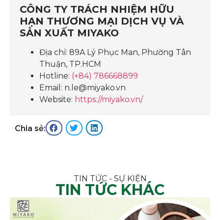
CÔNG TY TRÁCH NHIỆM HỮU
HẠN THƯƠNG MẠI DỊCH VỤ VÀ
SẢN XUẤT MIYAKO
Địa chỉ: 89A Lý Phục Man, Phường Tân
Thuận, TP.HCM
Hotline:
(+84) 786668899
Email: n.le@miyako.vn
Website:
https://miyako.vn/
Chia sẻ:
TIN TỨC - SỰ KIỆN
TIN TỨC KHÁC