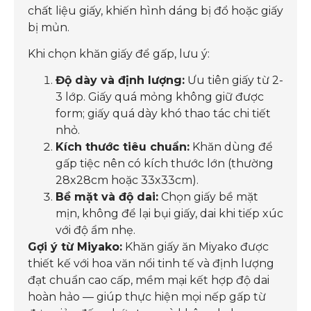
chất liệu giấy, khiến hình dáng bị đổ hoặc giấy
bị mủn.
Khi chọn khăn giấy để gấp, lưu ý:
Độ dày và định lượng:
Ưu tiên giấy từ 2-
3 lớp. Giấy quá mỏng không giữ được
form; giấy quá dày khó thao tác chi tiết
nhỏ.
Kích thước tiêu chuẩn:
Khăn dùng để
gấp tiệc nên có kích thước lớn (thường
28x28cm hoặc 33x33cm).
Bề mặt và độ dai:
Chọn giấy bề mặt
mịn, không để lại bụi giấy, dai khi tiếp xúc
với độ ẩm nhẹ.
Gợi ý từ Miyako:
Khăn giấy ăn Miyako được
thiết kế với hoa văn nổi tinh tế và định lượng
đạt chuẩn cao cấp, mềm mại kết hợp độ dai
hoàn hảo — giúp thực hiện mọi nếp gấp từ