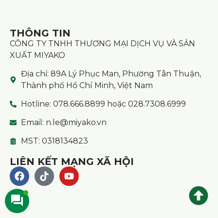
THÔNG TIN
CÔNG TY TNHH THƯƠNG MẠI DỊCH VỤ VÀ SẢN
XUẤT MIYAKO
Địa chỉ: 89A Lý Phục Man, Phường Tân Thuận,
Thành phố Hồ Chí Minh, Việt Nam
Hotline: 078.666.8899 hoặc 028.7308.6999
Email: n.le@miyako.vn
MST: 0318134823
LIÊN KẾT MẠNG XÃ HỘI