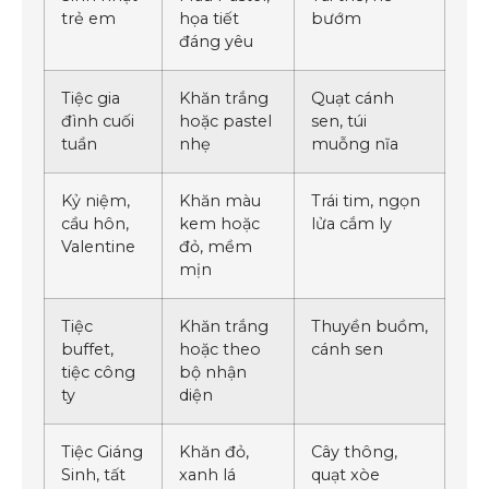
trẻ em
họa tiết
bướm
đáng yêu
Tiệc gia
Khăn trắng
Quạt cánh
đình cuối
hoặc pastel
sen, túi
tuần
nhẹ
muỗng nĩa
Kỷ niệm,
Khăn màu
Trái tim, ngọn
cầu hôn,
kem hoặc
lửa cắm ly
Valentine
đỏ, mềm
mịn
Tiệc
Khăn trắng
Thuyền buồm,
buffet,
hoặc theo
cánh sen
tiệc công
bộ nhận
ty
diện
Tiệc Giáng
Khăn đỏ,
Cây thông,
Sinh, tất
xanh lá
quạt xòe