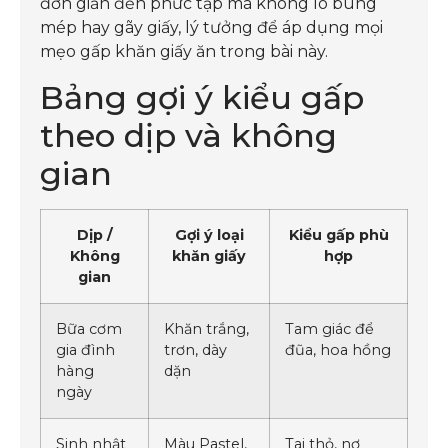
đơn giản đến phức tạp mà không lo bung
mép hay gãy giấy, lý tưởng để áp dụng mọi
mẹo gấp khăn giấy ăn trong bài này.
Bảng gợi ý kiểu gấp
theo dịp và không
gian
Dịp /
Gợi ý loại
Kiểu gấp phù
Không
khăn giấy
hợp
gian
Bữa cơm
Khăn trắng,
Tam giác để
gia đình
trơn, dày
đũa, hoa hồng
hàng
dặn
ngày
Sinh nhật
Màu Pastel,
Tai thỏ, nơ