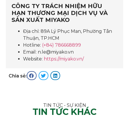
CÔNG TY TRÁCH NHIỆM HỮU
HẠN THƯƠNG MẠI DỊCH VỤ VÀ
SẢN XUẤT MIYAKO
Địa chỉ: 89A Lý Phục Man, Phường Tân
Thuận, TP.HCM
Hotline:
(+84) 786668899
Email: n.le@miyako.vn
Website:
https://miyako.vn/
Chia sẻ:
TIN TỨC - SỰ KIỆN
TIN TỨC KHÁC