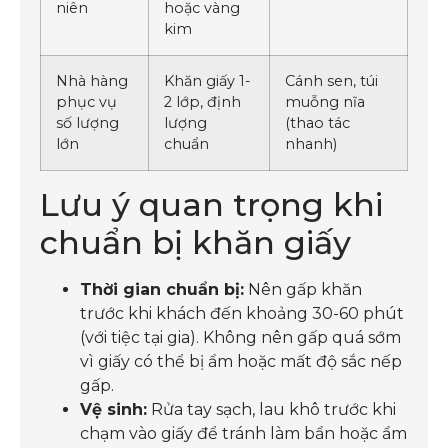
niên
hoặc vàng
kim
Nhà hàng
Khăn giấy 1-
Cánh sen, túi
phục vụ
2 lớp, định
muỗng nĩa
số lượng
lượng
(thao tác
lớn
chuẩn
nhanh)
Lưu ý quan trọng khi
chuẩn bị khăn giấy
Thời gian chuẩn bị:
Nên gấp khăn
trước khi khách đến khoảng 30-60 phút
(với tiệc tại gia). Không nên gấp quá sớm
vì giấy có thể bị ẩm hoặc mất độ sắc nếp
gấp.
Vệ sinh:
Rửa tay sạch, lau khô trước khi
chạm vào giấy để tránh làm bẩn hoặc ẩm